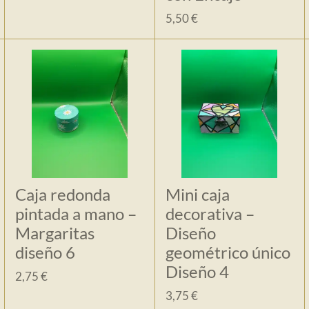
5,50 €
Caja redonda
Mini caja
pintada a mano –
decorativa –
Margaritas
Diseño
diseño 6
geométrico único
Diseño 4
2,75 €
3,75 €