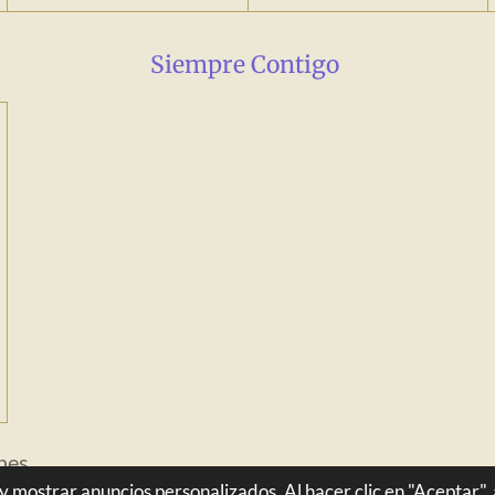
Siempre Contigo
nes
y mostrar anuncios personalizados. Al hacer clic en "Aceptar", 